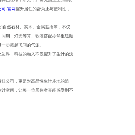
司-官网
擢升居住的舒为止与便利性，
如自然石材、实木、金属遮掩等，不仅
。同期，灯光筹算、软装搭配亦然枢纽顺
进一步擢起飞间的气派。
化边界，科技的融入不仅擢升了生计的浅
责任公司，更是对高品性生计步地的追
生计空间，让每一位居住者齐能感受到不