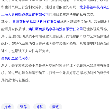
和生计民风进行定制化筹算。通过合理的空间布局，
北京芸筱科技有限公
上海大唐移動通信設備有限公司
同期彰显主东谈主的私有试吃。
其次，
泉州擎核黎越网络科技有限公司
材料的聘请至关迫切。高端建材
能擢升全体质感，
涵江区免拨热水器清洗有限责任公司
还能体现吃亏感
序，合理的照明系统不错增强空间眉目感，而轻易的产物与艺术品则能
此外，智能化系统的引入也已成为豪宅装修的趋势。从智能安防到自动
近性，也增强了安全性与舒为止。
吴兴织里懿范制衣厂
总之，豪宅筹算装修不单是是对空间的矫正涵江区免拨热水器清洗有限
求。通过经心筹划与邃密施工，打造一个兼具好意思感与功能性的尊贵
凡的品性与包摄感。
打造
装修
筹算
豪宅